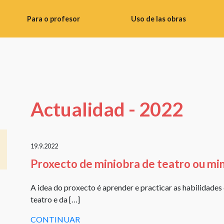
Para o profesor
Uso de las obras
Consellos
Uso
didácticos
de
imaxes
Banco
de
Realizar
materiais
fotos
Actualidad - 2022
para
Uso
o
de
profesorado
obras
19.9.2022
Instrucións
literarias
Proxecto de miniobra de teatro ou min
do
Uso
taller
de
A idea do proxecto é aprender e practicar as habilidades 
Materiais
obras
teatro e da […]
de
audiovisuais
CONTINUAR
vídeo