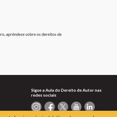
de
copyright
Que
dereitos
bro, apréndese sobre os dereitos de
ten
o
autor?
Modificación
dunha
obra
Cesión
de
Sigue a Aula do Dereito de Autor nas
dereitos
redes sociais
de
autor
Dereitos