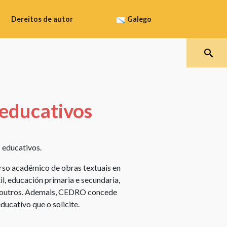
Dereitos de autor
Galego
Que
protexe
Español
os
dereitos
Galego
de
 educativos
autor
Català
Como
obter
 educativos.
a
Euskara
protección
rso académico de obras textuais en
dos
il, educación primaria e secundaria,
dereitos
re outros. Ademais, CEDRO concede
de
ducativo que o solicite.
autor
Término