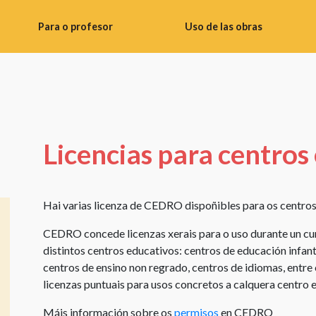
Para o profesor
Uso de las obras
Consellos
Uso
didácticos
de
imaxes
Banco
de
Realizar
materiais
fotos
Licencias para centros
para
Uso
o
de
profesorado
obras
Hai varias licenza de CEDRO dispoñibles para os centros
Instrucións
literarias
CEDRO concede licenzas xerais para o uso durante un cu
do
Uso
distintos centros educativos: centros de educación infant
taller
de
centros de ensino non regrado, centros de idiomas, ent
Materiais
obras
licenzas puntuais para usos concretos a calquera centro e
de
audiovisuais
vídeo
Máis información sobre os
permisos
en CEDRO