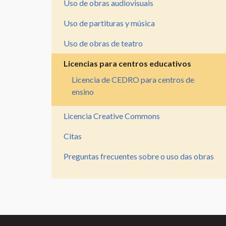
Uso de obras audiovisuais
Recorrido
Uso de partituras y música
para
la
Uso de obras de teatro
producción
Licencias para centros educativos
personal
Licencia de CEDRO para centros de
Vocabulario
ensino
os
dereitos
Licencia Creative Commons
de
autor
Citas
Preguntas frecuentes sobre o uso das obras