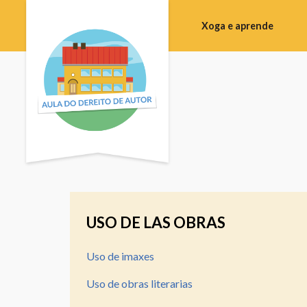
Xoga e aprende
Escola
primaria
Bacharelato
Formación
Profesional
Formación
de
profesorado
USO DE LAS OBRAS
Campus
Uso de imaxes
Sala
de
Uso de obras literarias
vídeo