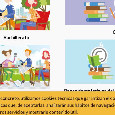
C
Bachillerato
Banco de materiales del
ación de profesorado
concreto, utilizamos cookies técnicas que garantizan el c
cas que, de aceptarlas, analizarán sus hábitos de navegació
ros servicios y mostrarle contenido útil.