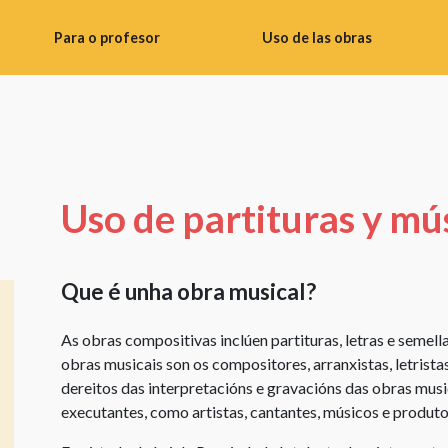
Para o profesor
Uso de las obras
Consellos
Uso
didácticos
de
imaxes
Banco
de
Realizar
materiais
fotos
Uso de partituras y mú
para
Uso
o
de
profesorado
obras
Que é unha obra musical?
Instrucións
literarias
do
As obras compositivas inclúen partituras, letras e semella
Uso
taller
obras musicais son os compositores, arranxistas, letristas
de
dereitos das interpretacións e gravacións das obras music
Materiais
obras
executantes, como artistas, cantantes, músicos e produto
de
audiovisuais
vídeo