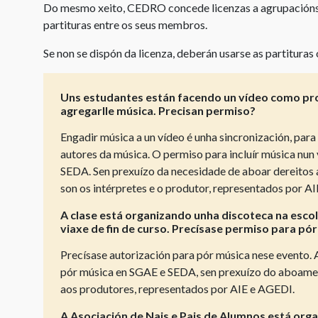
Do mesmo xeito, CEDRO concede licenzas a agrupacións 
partituras entre os seus membros.
Se non se dispón da licenza, deberán usarse as partituras 
Uns estudantes están facendo un vídeo como pro
agregarlle música. Precisan permiso?
Engadir música a un vídeo é unha sincronización, para
autores da música. O permiso para incluír música nu
SEDA. Sen prexuízo da necesidade de aboar dereitos 
son os intérpretes e o produtor, representados por A
A clase está organizando unha discoteca na esco
viaxe de fin de curso. Precísase permiso para pó
Precísase autorización para pór música nese evento. 
pór música en SGAE e SEDA, sen prexuízo do aboament
aos produtores, representados por AIE e AGEDI.
A Asociación de Nais e Pais de Alumnos está org