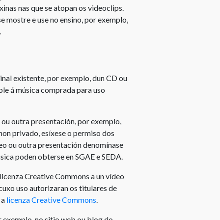
xinas nas que se atopan os videoclips.
Intelectual
se mostre e use no ensino, por exemplo,
Preguntas
.
frecuentes
sobre
copyright
inal existente, por exemplo, dun CD ou
cable á música comprada para uso
 ou outra presentación, por exemplo,
non privado, esíxese o permiso dos
ídeo ou outra presentación denomínase
música poden obterse en SGAE e SEDA.
 licenza Creative Commons a un vídeo
uxo uso autorizaran os titulares de
 a
licenza Creative Commons
.
r exemplo, no sitio web ou blog do