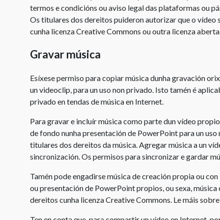
termos e condicións ou aviso legal das plataformas ou pá
Os titulares dos dereitos puideron autorizar que o vídeo 
cunha licenza Creative Commons ou outra licenza aberta
Gravar música
Esíxese permiso para copiar música dunha gravación orix
un videoclip, para un uso non privado. Isto tamén é apli
privado en tendas de música en Internet.
Para gravar e incluír música como parte dun vídeo propio
de fondo nunha presentación de PowerPoint para un uso 
titulares dos dereitos da música. Agregar música a un v
sincronización. Os permisos para sincronizar e gardar 
Tamén pode engadirse música de creación propia ou con
ou presentación de PowerPoint propios, ou sexa, música c
dereitos cunha licenza Creative Commons. Le máis sobre
Ten en conta que, para compartir un vídeo en Internet, po