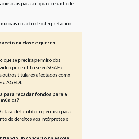
musicais para a copia e reparto de
orixinais no acto de interpretación.
xecto na clase e queren
 o que se precisa permiso dos
n vídeo pode obterse en SGAE e
a outros titulares afectados como
IE e AGEDI.
la para recadar fondos para a
r música?
A clase debe obter o permiso para
o de dereitos aos intérpretes e
anizando un concerto na escola.