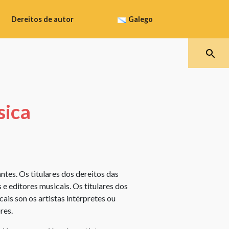
Dereitos de autor
Galego
Que
protexe
Español
os
dereitos
Galego
de
sica
autor
Català
Como
obter
a
Euskara
protección
ntes. Os titulares dos dereitos das
dos
 e editores musicais. Os titulares dos
dereitos
de
ais son os artistas intérpretes ou
autor
res.
Término