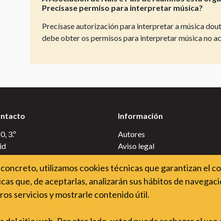
Precísase permiso para interpretar música?
Precísase autorización para interpretar a música dou
debe obter os permisos para interpretar música no a
ontacto
Información
, 3.º
Autores
id
Aviso legal
Uso de cookies
concreto, utilizamos cookies técnicas que garantizan el c
Accesibilidade do sitio web
cas que, de aceptarlas, analizarán sus hábitos de navegació
auladerechodeautor.org
Política de privacidade
ros servicios y mostrarle contenido útil.
Política de cookies