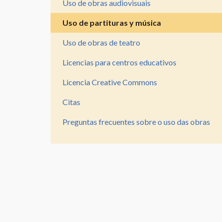
Uso de obras audiovisuais
Recorrido
Uso de partituras y música
para
la
Uso de obras de teatro
producción
Licencias para centros educativos
personal
Licencia Creative Commons
Vocabulario
os
Citas
dereitos
de
Preguntas frecuentes sobre o uso das obras
autor