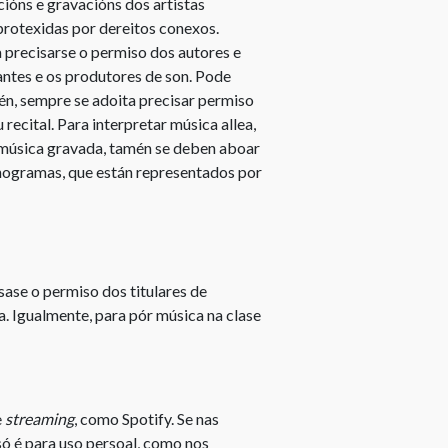
cións e gravacións dos artistas
de
protexidas por dereitos conexos.
copyright
a precisarse o permiso dos autores e
tantes e os produtores de son. Pode
Que
én, sempre se adoita precisar permiso
dereitos
recital. Para interpretar música allea,
ten
 música gravada, tamén se deben aboar
o
onogramas, que están representados por
autor?
Modificación
dunha
obra
ísase o permiso dos titulares de
Cesión
a. Igualmente, para pór música na clase
de
dereitos
de
autor
e
streaming
, como Spotify. Se nas
Dereitos
só é para uso persoal, como nos