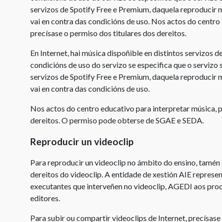
servizos de Spotify Free e Premium, daquela reproducir m
centros
vai en contra das condicións de uso. Nos actos do centro
de
precísase o permiso dos titulares dos dereitos.
ensino
En Internet, hai música dispoñible en distintos servizos d
Licencia
condicións de uso do servizo se especifica que o servizo 
Creative
servizos de Spotify Free e Premium, daquela reproducir m
Commons
vai en contra das condicións de uso.
Citas
Nos actos do centro educativo para interpretar música, p
dereitos. O permiso pode obterse de SGAE e SEDA.
Reproducir un videoclip
Para reproducir un videoclip no ámbito do ensino, tamén 
dereitos do videoclip. A entidade de xestión AIE represen
executantes que interveñen no videoclip, AGEDI aos pr
editores.
Para subir ou compartir videoclips de Internet, precísase