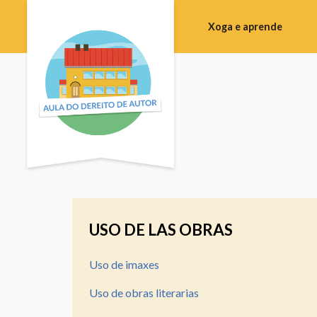
Xoga e aprende
Escola
primaria
Bacharelato
Formación
Profesional
Formación
de
profesorado
USO DE LAS OBRAS
Campus
Uso de imaxes
Sala
de
Uso de obras literarias
vídeo