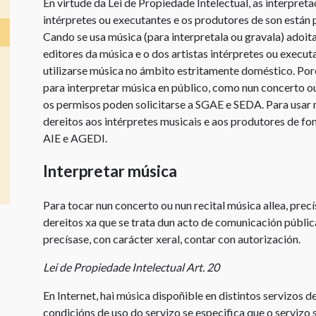
En virtude da Lei de Propiedade Intelectual, as interpreta
Uso
intérpretes ou executantes e os produtores de son están 
Instrucións
de
Cando se usa música (para interpretala ou gravala) adoit
de
partituras
editores da música e o dos artistas intérpretes ou execu
uso
y
utilizarse música no ámbito estritamente doméstico. Por
do
música
para interpretar música en público, como nun concerto ou 
sitio
Uso
os permisos poden solicitarse a SGAE e SEDA. Para usar
web
de
dereitos aos intérpretes musicais e aos produtores de f
Ligazóns
obras
AIE e AGEDI.
útiles
de
teatro
Interpretar música
Concursos
Licencias
Para tocar nun concerto ou nun recital música allea, prec
para
dereitos xa que se trata dun acto de comunicación públic
centros
precísase, con carácter xeral, contar con autorización.
educativos
Lei de Propiedade Intelectual Art. 20
Licencia
de
En Internet, hai música dispoñible en distintos servizos d
CEDRO
condicións de uso do servizo se especifica que o servizo 
para