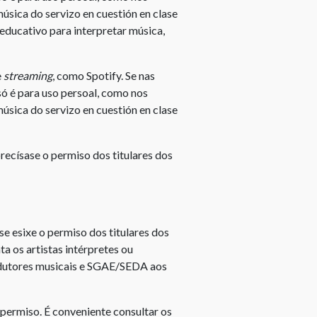
de
úsica do servizo en cuestión en clase
autor
 educativo para interpretar música,
do
profesor
e
streaming
, como Spotify. Se nas
Dereitos
só é para uso persoal, como nos
de
úsica do servizo en cuestión en clase
autor
do
alumno
recísase o permiso dos titulares dos
Copyright
do
estudante
se esixe o permiso dos titulares dos
Entidades
ta os artistas intérpretes ou
Xestoras
odutores musicais e SGAE/SEDA aos
de
Dereitos
de
 permiso. É conveniente consultar os
Propiedade