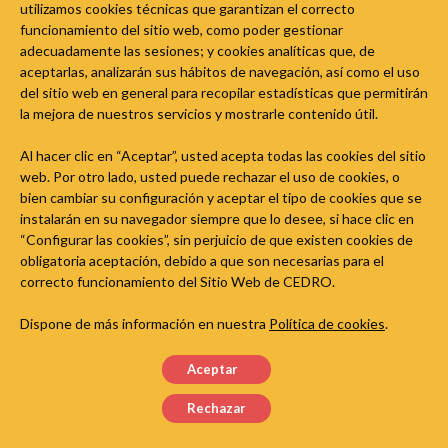
utilizamos cookies técnicas que garantizan el correcto
funcionamiento del sitio web, como poder gestionar
As condicións de uso de Spotify Free e Spotify Premium
adecuadamente las sesiones; y cookies analíticas que, de
permiten o uso do servizo exclusivamente para uso privado
aceptarlas, analizarán sus hábitos de navegación, así como el uso
persoal. Reproducir música de Spotify nunha clase iría en
del sitio web en general para recopilar estadísticas que permitirán
contra das condicións de uso.
la mejora de nuestros servicios y mostrarle contenido útil.
More
Al hacer clic en “Aceptar”, usted acepta todas las cookies del sitio
web. Por otro lado, usted puede rechazar el uso de cookies, o
bien cambiar su configuración y aceptar el tipo de cookies que se
instalarán en su navegador siempre que lo desee, si hace clic en
“Configurar las cookies”, sin perjuicio de que existen cookies de
obligatoria aceptación, debido a que son necesarias para el
correcto funcionamiento del Sitio Web de CEDRO.
Dispone de más información en nuestra
Política de cookies
.
Aceptar
Rechazar