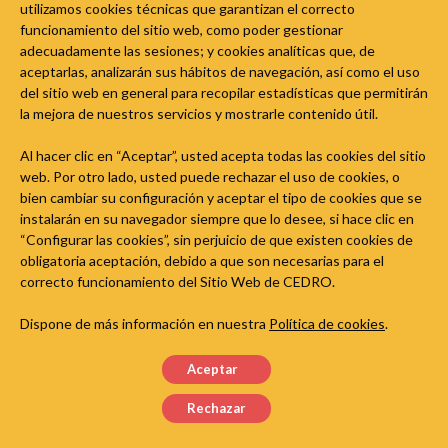
utilizamos cookies técnicas que garantizan el correcto
funcionamiento del sitio web, como poder gestionar
Spotify Free eta Spotify Premium zerbitzuen erabiltzeko
adecuadamente las sesiones; y cookies analíticas que, de
baldintzek erabilera pribatu pertsonalerako erabiltzea
aceptarlas, analizarán sus hábitos de navegación, así como el uso
baino ez dute baimentzen. Spotifyko musika klase batean
del sitio web en general para recopilar estadísticas que permitirán
erreproduzitzea erabilera-baldintzen aurkakoa izango
la mejora de nuestros servicios y mostrarle contenido útil.
litzateke.
Al hacer clic en “Aceptar”, usted acepta todas las cookies del sitio
More
web. Por otro lado, usted puede rechazar el uso de cookies, o
bien cambiar su configuración y aceptar el tipo de cookies que se
instalarán en su navegador siempre que lo desee, si hace clic en
“Configurar las cookies”, sin perjuicio de que existen cookies de
obligatoria aceptación, debido a que son necesarias para el
correcto funcionamiento del Sitio Web de CEDRO.
Dispone de más información en nuestra
Política de cookies
.
Aceptar
Rechazar