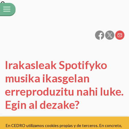
Irakasleak Spotifyko
musika ikasgelan
erreproduzitu nahi luke.
Egin al dezake?
Etusivu
»
FAQ
En CEDRO utilizamos cookies propias y de terceros. En concreto,