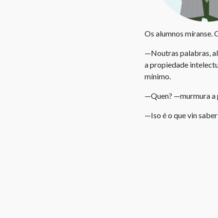
Os alumnos míranse. O
—Noutras palabras, al
a propiedade intelectu
mínimo.
—Quen? —murmura a p
—Iso é o que vin sabe