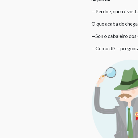
—Perdoe, quen é vost
O que acaba de chegar
—Son o cabaleiro dos 
—Como di? —pregunta a