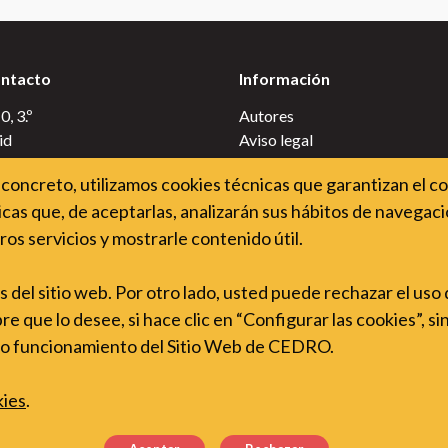
ontacto
Información
, 3.º
Autores
id
Aviso legal
Uso de cookies
concreto, utilizamos cookies técnicas que garantizan el c
Accesibilidade do sitio web
cas que, de aceptarlas, analizarán sus hábitos de navegació
auladerechodeautor.org
Política de privacidade
ros servicios y mostrarle contenido útil.
Política de cookies
es del sitio web. Por otro lado, usted puede rechazar el uso
 que lo desee, si hace clic en “Configurar las cookies”, si
cto funcionamiento del Sitio Web de CEDRO.
kies
.
© Kopiosto ry. CEDRO ten licenza para a versioìn en galego.