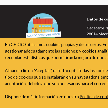
Datos de c
Cedaceros, 10
28014 Madr
En CEDRO utilizamos cookies propias y de terceros. En 
gestionar adecuadamente las sesiones; y cookies analíti
recopilar estadísticas que permitirán la mejora de nuest
Al hacer clic en “Aceptar”, usted acepta todas las cooki
tipo de cookies que se instalarán en su navegador siempre
aceptación, debido a que son necesarias para el corre
Dispone de más información en nuestra
Política de coo