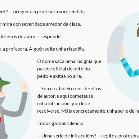
centros
ede? —pregunta a profesora sorprendida.
de
ensino
 mira con severidade arredor da clase.
Licencia
dereitos de autor —responde.
Creative
Commons
 profesora. Alguén solta unha risadiña.
Citas
O nome saca unha insignia que
parece oficial do peto do
peito e axítaa no aire.
—Son o cabaleiro dos dereitos
de autor, e aquí cometeuse
unha infracción que debe
resolverse. Máis concretamente, unha serie de in
Todos gardan silencio.
—Unha serie de infraccións? —repite a profesora