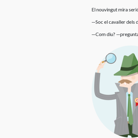
El nouvingut mira serió
—Soc el cavaller dels 
—Com diu? —pregunta la