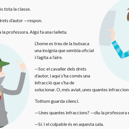
s tota la classe.
Llicència
Creative
drets d’autor —respon.
Commons
 professora. Algú fa una rialleta.
Citacions
L’home es treu de la butxaca
una insígnia que sembla oficial
i l’agita a l’aire.
—Soc el cavaller dels drets
d’autor, i aquí s’ha comès una
infracció que s’ha de
solucionar. O, més aviat, unes quantes infraccion
Tothom guarda silenci.
—Unes quantes infraccions? —diu la professora e
—Sí. I el culpable és en aquesta sala.