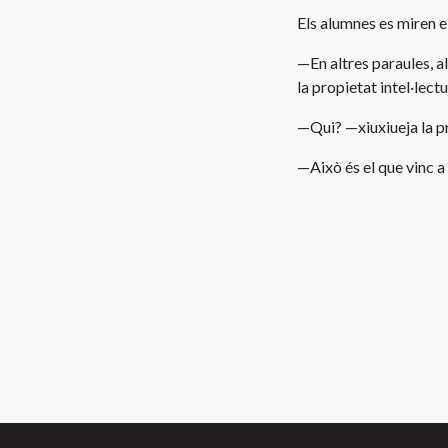
Els alumnes es miren el
—En altres paraules, a
la propietat intel·lect
—Qui? —xiuxiueja la p
—Això és el que vinc a