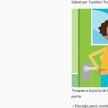
de
(ideat per Tuutikki To
vídeo
Itinerari
per
a
la
producció
personal
Vocabulari
de
drets
d’autor
Truquen a la porta de 
porta.
—Disculpi, però, vostè