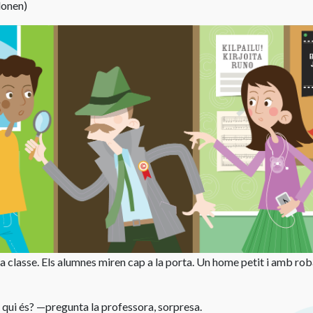
lonen)
i
Instruccions
música
d’ús
Ús
del
d’obres
lloc
de
web
teatre
Enllaços
Llicències
útils
per
Concursos
a
centres
educatius
Llicència
de
CEDRO
la classe. Els alumnes miren cap a la porta. Un home petit i amb rob
per
a
centres
 qui és? —pregunta la professora, sorpresa.
d’ensenyament