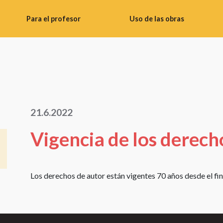
Para el profesor
Uso de las obras
Consejos
Uso
didácticos
de
imágenes
Banco
de
Realizar
materiales
fotos
21.6.2022
del
Uso
profesor
de
Vigencia de los derech
Instrucciones
obras
para
literarias
talleres
Uso
Los derechos de autor están vigentes 70 años desde el fina
Materiales
de
de
obras
vídeo
audiovisuales