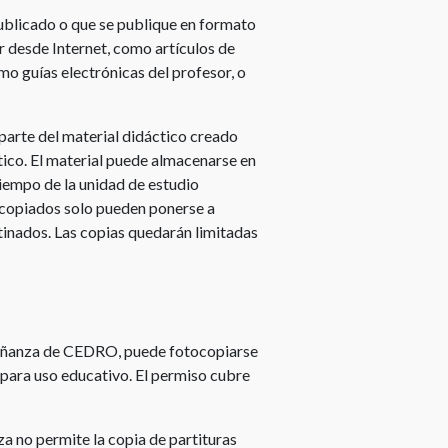
los
publicado o que se publique en formato
derechos
mir desde Internet, como artículos de
de
mo guías electrónicas del profesor, o
autor
Derechos
arte del material didáctico creado
de
ico. El material puede almacenarse en
autor
tiempo de la unidad de estudio
del
s copiados solo pueden ponerse a
profesor
tinados. Las copias quedarán limitadas
Derechos
de
autor
del
alumno
nseñanza de CEDRO, puede fotocopiarse
s para uso educativo. El permiso cubre
Vulneración
de
los
a no permite la copia de partituras