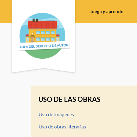
Juega y aprende
Educación
Primaria
y
ESO
Bachillerato
Formación
Profesional
Formación
USO DE LAS OBRAS
del
profesorado
Uso de imágenes
Campus
Uso de obras literarias
Sala