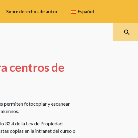
Sobre derechos de autor
Español
Qué
protegen
Español
los
derechos
Galego
de
a centros de
autor
Català
Cómo
obtener
la
Euskara
protección
les permiten fotocopiar y escanear
de
 alumnos.
los
derechos
lo 32.4 de la Ley de Propiedad
de
stas copias en la intranet del curso o
autor