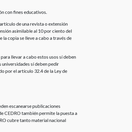
Vigencia
ón con fines educativos.
de
los
 artículo de una revista o extensión
derechos
nsión asimilable al 10 por ciento del
de
e la copia se lleve a cabo a través de
autor
Qué
para llevar a cabo estos usos sí deben
derechos
universidades sí deben pedir
tiene
o por el artículo 32.4 de la Ley de
el
autor
Modificación
de
una
eden escanearse publicaciones
obra
a de CEDRO también permite la puesta a
DRO cubre tanto material nacional
Cesión
de