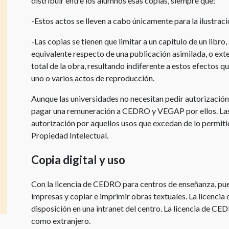
distribuir entre los alumnos esas copias, siempre que:
Instrucciones
Uso
de
de
-Estos actos se lleven a cabo únicamente para la ilustraci
uso
partituras
del
y
-Las copias se tienen que limitar a un capítulo de un libro,
sitio
música
equivalente respecto de una publicación asimilada, o exte
web
total de la obra, resultando indiferente a estos efectos qu
Uso
uno o varios actos de reproducción.
Enlaces
de
útiles
obras
Aunque las universidades no necesitan pedir autorización 
de
pagar una remuneración a CEDRO y VEGAP por ellos. Las 
Concursos
teatro
autorización por aquellos usos que excedan de lo permitid
Propiedad Intelectual.
Licencias
para
Copia digital y uso
centros
educativos
Con la licencia de CEDRO para centros de enseñanza, pu
Licencia
impresas y copiar e imprimir obras textuales. La licenci
de
disposición en una intranet del centro. La licencia de CE
CEDRO
como extranjero.
para