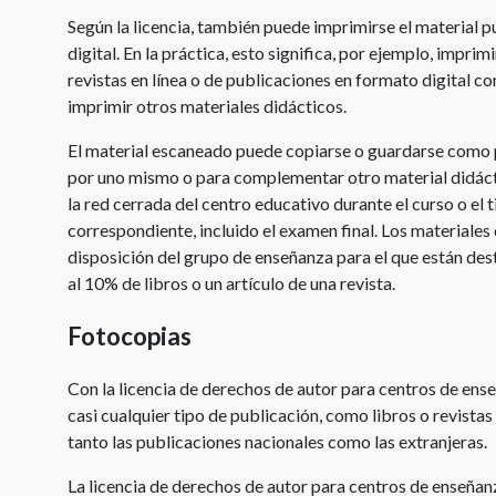
centros
Según la licencia, también puede imprimirse el material 
de
digital. En la práctica, esto significa, por ejemplo, impri
enseñanza
revistas en línea o de publicaciones en formato digital co
imprimir otros materiales didácticos.
Licencia
Creative
El material escaneado puede copiarse o guardarse como p
Commons
por uno mismo o para complementar otro material didáct
la red cerrada del centro educativo durante el curso o el 
Citas
correspondiente, incluido el examen final. Los materiale
disposición del grupo de enseñanza para el que están des
Uso
privado
al 10% de libros o un artículo de una revista.
Fotocopias
Con la licencia de derechos de autor para centros de e
casi cualquier tipo de publicación, como libros o revista
tanto las publicaciones nacionales como las extranjeras.
La licencia de derechos de autor para centros de enseñanz