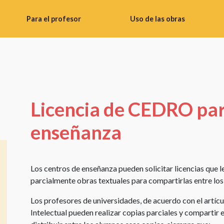
Para el profesor
Uso de las obras
Consejos
Uso
didácticos
de
imágenes
Banco
de
Realizar
materiales
fotos
Licencia de CEDRO par
del
Uso
profesor
enseñanza
de
Instrucciones
obras
para
literarias
talleres
Los centros de enseñanza pueden solicitar licencias que 
Uso
parcialmente obras textuales para compartirlas entre los
Materiales
de
de
obras
Los profesores de universidades, de acuerdo con el artícu
vídeo
audiovisuales
Intelectual pueden realizar copias parciales y compartir e