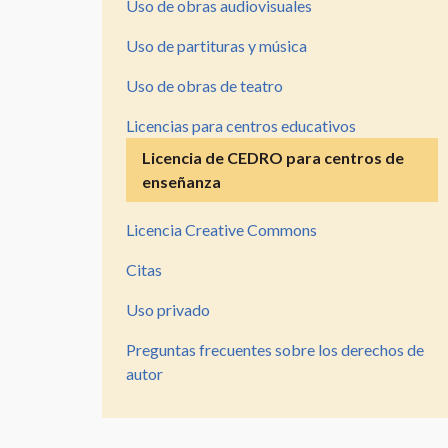
de
Uso de obras audiovisuales
vídeo
Uso de partituras y música
Itinerario
Uso de obras de teatro
para
Licencias para centros educativos
la
producción
Licencia de CEDRO para centros de
personal
enseñanza
Vocabulario
Licencia Creative Commons
de
derechos
Citas
de
autor
Uso privado
Preguntas frecuentes sobre los derechos de
autor