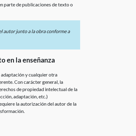
derechos
en parte de publicaciones de texto o
de
autor
Entidades
el autor junto a la obra conforme a
de
gestión
de
derechos
to en la enseñanza
de
propiedad
adaptación y cualquier otra
intelectual
erente. Con carácter general, la
Preguntas
erechos de propiedad intelectual de la
frecuentes
cción, adaptación, etc.)
sobre
quiere la autorización del autor de la
los
ansformación.
derechos
de
autor