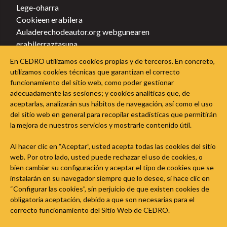
Lege-oharra
Cookieen erabilera
Auladerechodeautor.org webgunearen
erabilerraztasuna
Pribatutasun-politika
En CEDRO utilizamos cookies propias y de terceros. En concreto,
Política de cookies
utilizamos cookies técnicas que garantizan el correcto
funcionamiento del sitio web, como poder gestionar
Jarraitu Egile Eskubideen Ikasgelari sare sozialetan
adecuadamente las sesiones; y cookies analíticas que, de
aceptarlas, analizarán sus hábitos de navegación, así como el uso
del sitio web en general para recopilar estadísticas que permitirán
la mejora de nuestros servicios y mostrarle contenido útil.
Al hacer clic en “Aceptar”, usted acepta todas las cookies del sitio
web. Por otro lado, usted puede rechazar el uso de cookies, o
bien cambiar su configuración y aceptar el tipo de cookies que se
instalarán en su navegador siempre que lo desee, si hace clic en
“Configurar las cookies”, sin perjuicio de que existen cookies de
obligatoria aceptación, debido a que son necesarias para el
correcto funcionamiento del Sitio Web de CEDRO.