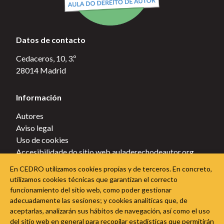
Datos de contacto
Cedaceros, 10, 3.º
28014 Madrid
Información
Autores
Aviso legal
Uso de cookies
Accesibilidade do sitio web auladerechodeautor.org
Política de privacidade
En CEDRO utilizamos cookies propias y de terceros. En concreto,
Política de cookies
utilizamos cookies técnicas que garantizan el correcto
funcionamiento del sitio web, como poder gestionar
Sigue a Aula do Dereito de Autor nas redes sociais
adecuadamente las sesiones; y cookies analíticas que, de
aceptarlas, analizarán sus hábitos de navegación, así como el uso
del sitio web en general para recopilar estadísticas que permitirán