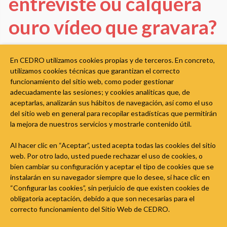
entreviste ou calquera
ouro vídeo que gravara?
En CEDRO utilizamos cookies propias y de terceros. En concreto,
Etusivu
»
FAQ
utilizamos cookies técnicas que garantizan el correcto
funcionamiento del sitio web, como poder gestionar
Calquera obra susceptible de ser vista ou oída con ocasión
adecuadamente las sesiones; y cookies analíticas que, de
de informacións sobre acontecementos da actualidade pode
aceptarlas, analizarán sus hábitos de navegación, así como el uso
ser reproducida, distribuída e comunicada publicamente,
del sitio web en general para recopilar estadísticas que permitirán
la mejora de nuestros servicios y mostrarle contenido útil.
aínda que só na medida en que o xustifique a devandita
finalidade informativa.
Al hacer clic en “Aceptar”, usted acepta todas las cookies del sitio
web. Por otro lado, usted puede rechazar el uso de cookies, o
More
bien cambiar su configuración y aceptar el tipo de cookies que se
instalarán en su navegador siempre que lo desee, si hace clic en
“Configurar las cookies”, sin perjuicio de que existen cookies de
obligatoria aceptación, debido a que son necesarias para el
correcto funcionamiento del Sitio Web de CEDRO.