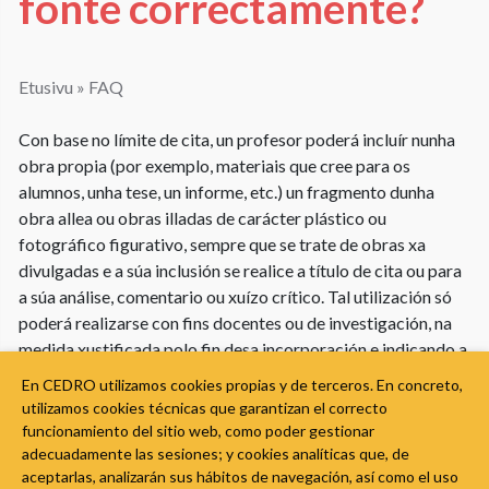
fonte correctamente?
Etusivu
»
FAQ
Con base no límite de cita, un profesor poderá incluír nunha
obra propia (por exemplo, materiais que cree para os
alumnos, unha tese, un informe, etc.) un fragmento dunha
obra allea ou obras illadas de carácter plástico ou
fotográfico figurativo, sempre que se trate de obras xa
divulgadas e a súa inclusión se realice a título de cita ou para
a súa análise, comentario ou xuízo crítico. Tal utilización só
poderá realizarse con fins docentes ou de investigación, na
medida xustificada polo fin desa incorporación e indicando a
fonte e o nome do autor da obra utilizada. Non poderá
En CEDRO utilizamos cookies propias y de terceros. En concreto,
incorporar un fragmento ou unha imaxe se non concorre fin
utilizamos cookies técnicas que garantizan el correcto
docente ou de investigación.
funcionamiento del sitio web, como poder gestionar
adecuadamente las sesiones; y cookies analíticas que, de
A cita debe ter un propósito relevante e xustificado como
aceptarlas, analizarán sus hábitos de navegación, así como el uso