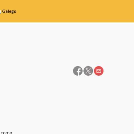
Galego
spañol
alego
atalà
uskara
, como