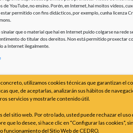
Uso
s de YouTube, no ensino. Porén, en Internet, hai moitos vídeos, cux
de
nstrucións
de
estar permitido con fins didácticos, por exemplo, cunha licenza C
copyright
de
partituras
ons.
uso
y
Que
do
música
sinalar que o material que hai en Internet puido colgarse na rede s
dereitos
itio
ntimento do titular dos dereitos. Non está permitido proxectar c
ten
Uso
web
o
o a Internet ilegalmente.
de
autor?
Ligazóns
obras
e
tiles
de
Modificación
teatro
dunha
Concursos
obra
Licencias
concreto, utilizamos cookies técnicas que garantizan el c
para
Cesión
cas que, de aceptarlas, analizarán sus hábitos de navegació
centros
de
ros servicios y mostrarle contenido útil.
educativos
dereitos
de
Licencia
es del sitio web. Por otro lado, usted puede rechazar el uso
autor
de
 que lo desee, si hace clic en “Configurar las cookies”, si
CEDRO
Dereitos
cto funcionamiento del Sitio Web de CEDRO.
para