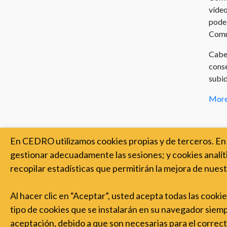
vídeo
I
Recorrido
pode 
para
Comm
la
producción
Cabe 
s
personal
conse
subid
Vocabulario
os
Mor
ú
dereitos
de
autor
En CEDRO utilizamos cookies propias y de terceros. En 
gestionar adecuadamente las sesiones; y cookies analíti
recopilar estadísticas que permitirán la mejora de nuest
Al hacer clic en “Aceptar”, usted acepta todas las cooki
tipo de cookies que se instalarán en su navegador siempre
aceptación, debido a que son necesarias para el corre