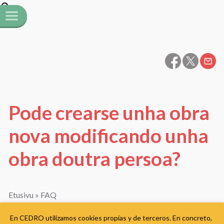
Pode crearse unha obra
nova modificando unha
obra doutra persoa?
Etusivu
»
FAQ
En CEDRO utilizamos cookies propias y de terceros. En concreto,
Modificar unha obra constitúe un acto de transformación