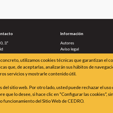
ontacto
Información
, 3.º
Autores
id
Aviso legal
Uso de cookies
concreto, utilizamos cookies técnicas que garantizan el c
Accesibilidade do sitio web
cas que, de aceptarlas, analizarán sus hábitos de navegació
auladerechodeautor.org
Política de privacidade
ros servicios y mostrarle contenido útil.
Política de cookies
es del sitio web. Por otro lado, usted puede rechazar el uso
 que lo desee, si hace clic en “Configurar las cookies”, si
cto funcionamiento del Sitio Web de CEDRO.