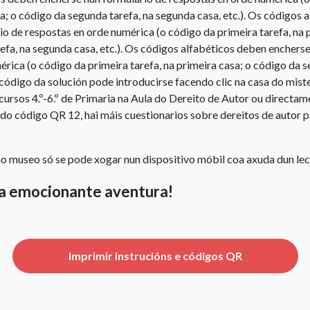
sa; o código da segunda tarefa, na segunda casa, etc.). Os códigos
centros
o de respostas en orde numérica (o código da primeira tarefa, na p
de
efa, na segunda casa, etc.). Os códigos alfabéticos deben enchers
ensino
rica (o código da primeira tarefa, na primeira casa; o código da s
Licencia
 código da solución pode introducirse facendo clic na casa do mist
Creative
cursos 4.º-6.º de Primaria na Aula do Dereito de Autor ou directam
Commons
do código QR 12, hai máis cuestionarios sobre dereitos de autor 
Citas
o museo só se pode xogar nun dispositivo móbil coa axuda dun le
ta emocionante aventura!
Imprimir instrucións e códigos QR