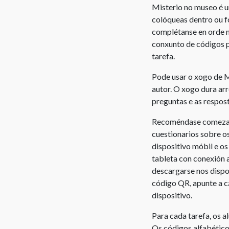
Misterio no museo é u
Recorrido
colóqueas dentro ou f
para
complétanse en orde n
la
conxunto de códigos 
producción
tarefa.
personal
Pode usar o xogo de M
Vocabulario
autor. O xogo dura ar
os
preguntas e as respos
dereitos
de
Recoméndase comezar l
autor
cuestionarios sobre os
dispositivo móbil e o
tableta con conexión 
descargarse nos dispos
código QR, apunte a c
dispositivo.
Para cada tarefa, os 
Os códigos alfabético