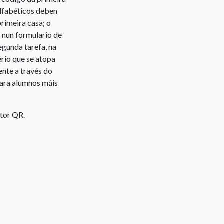
de
 alfabéticos deben
autor
rimeira casa; o
do
e nun formulario de
profesor
egunda tarefa, na
Dereitos
erio que se atopa
de
ente a través do
autor
para alumnos máis
do
alumno
ctor QR.
Copyright
do
estudante
Entidades
Xestoras
de
Dereitos
de
Propiedade