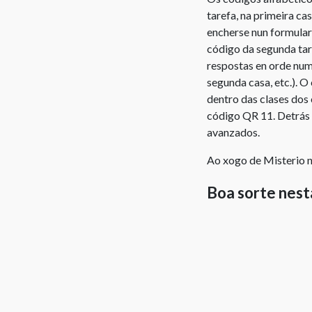
tarefa, na primeira ca
encherse nun formulari
código da segunda tar
respostas en orde numé
segunda casa, etc.). O
dentro das clases dos 
código QR 11. Detrás 
avanzados.
Ao xogo de Misterio n
Boa sorte nes