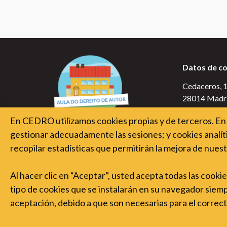
Datos de c
Cedaceros, 10
28014 Madr
En CEDRO utilizamos cookies propias y de terceros. En 
gestionar adecuadamente las sesiones; y cookies analíti
recopilar estadísticas que permitirán la mejora de nuest
Al hacer clic en “Aceptar”, usted acepta todas las cooki
tipo de cookies que se instalarán en su navegador siempre
aceptación, debido a que son necesarias para el corre