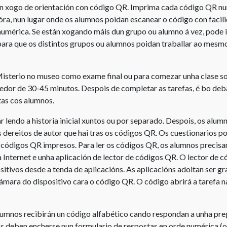
Uso
n xogo de orientación con código QR. Imprima cada código QR nun
Instrucións
de
óra, nun lugar onde os alumnos poidan escanear o código con facili
de
partituras
umérica. Se están xogando máis dun grupo ou alumno á vez, pode 
uso
y
para que os distintos grupos ou alumnos poidan traballar ao me
do
música
sitio
Uso
web
isterio no museo como exame final ou para comezar unha clase so
de
redor de 30-45 minutos. Despois de completar as tarefas, é bo deb
Ligazóns
obras
tas cos alumnos.
útiles
de
teatro
endo a historia inicial xuntos ou por separado. Despois, os alumn
Concursos
 dereitos de autor que hai tras os códigos QR. Os cuestionarios p
Licencias
s códigos QR impresos. Para ler os códigos QR, os alumnos precis
para
a Internet e unha aplicación de lector de códigos QR. O lector de
centros
itivos desde a tenda de aplicacións. As aplicacións adoitan ser gra
educativos
ámara do dispositivo cara o código QR. O código abrirá a tarefa na
Licencia
de
alumnos recibirán un código alfabético cando respondan a unha pr
CEDRO
s deben encherse nun formulario de respostas en orde numérica (o
para