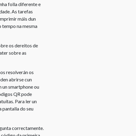
ha folla diferente e
de
dade. As tarefas
copyright
imprimir máis dun
smo tempo na mesma
Que
dereitos
ten
bre os dereitos de
o
ater sobre as
autor?
Modificación
os resolverán os
dunha
oden abrirse cun
obra
an un smartphone ou
Cesión
 códigos QR pode
de
tuítas. Para ler un
dereitos
 pantalla do seu
de
autor
egunta correctamente.
Dereitos
 código da primeira