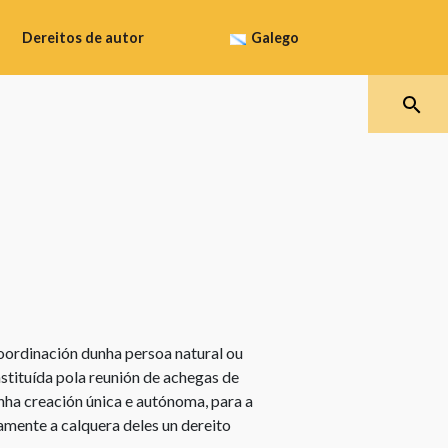
Dereitos de autor
Galego
Que
protexe
Español
os
dereitos
Galego
de
autor
Català
Como
obter
a
Euskara
protección
dos
coordinación dunha persoa natural ou
dereitos
nstituída pola reunión de achegas de
de
nha creación única e autónoma, para a
autor
amente a calquera deles un dereito
Término