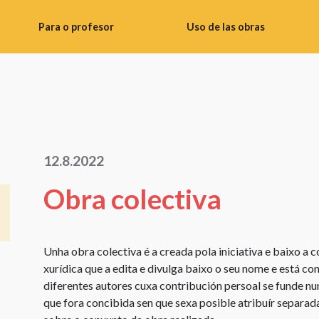
Para o profesor
Uso de las obras
Consellos
Uso
didácticos
de
imaxes
Banco
de
Realizar
materiais
fotos
12.8.2022
para
Uso
o
de
Obra colectiva
profesorado
obras
Instrucións
literarias
do
Uso
Unha obra colectiva é a creada pola iniciativa e baixo a 
taller
de
xurídica que a edita e divulga baixo o seu nome e está co
Materiais
obras
diferentes autores cuxa contribución persoal se funde nu
de
audiovisuais
que fora concibida sen que sexa posible atribuír separad
vídeo