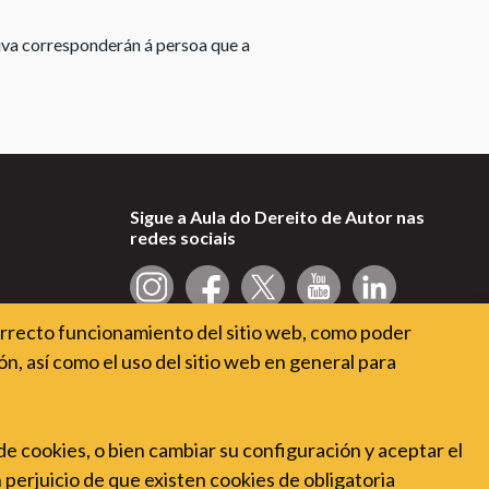
de
tiva corresponderán á persoa que a
copyright
Que
dereitos
ten
o
autor?
Sigue a Aula do Dereito de Autor nas
Modificación
redes sociais
dunha
obra
Cesión
orrecto funcionamiento del sitio web, como poder
de
n, así como el uso del sitio web en general para
dereitos
de
autor
 de cookies, o bien cambiar su configuración y aceptar el
Dereitos
n perjuicio de que existen cookies de obligatoria