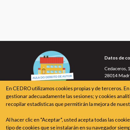
Recorrido
para
la
producción
personal
Vocabulario
os
Datos de c
dereitos
Cedaceros, 10
de
autor
28014 Madr
En CEDRO utilizamos cookies propias y de terceros. En 
gestionar adecuadamente las sesiones; y cookies analíti
recopilar estadísticas que permitirán la mejora de nuest
Al hacer clic en “Aceptar”, usted acepta todas las cooki
tipo de cookies que se instalarán en su navegador siempre