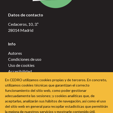
Datos de contacto
Cedaceros, 10, 3.º
28014 Madrid
Info
Autores
Condiciones de uso
Uso de cookies
Accesibilidad
Política de privacidad
En CEDRO utilizamos cookies propias y de terceros. En concreto,
Política de cookies
utilizamos cookies técnicas que garantizan el correcto
funcionamiento del sitio web, como poder gestionar
Sigue a CEDRO en las redes sociales
adecuadamente las sesiones; y cookies analíticas que, de
aceptarlas, analizarán sus hábitos de navegación, así como el uso
del sitio web en general para recopilar estadísticas que permitirán
la mejora de nuestros servicios y mostrarle contenido útil.