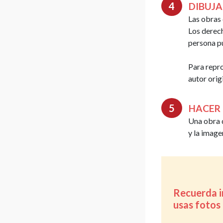
DIBUJA
Las obras 
Los derech
persona pu
Para repro
autor orig
HACER 
Una obra 
y la image
Recuerda in
usas fotos