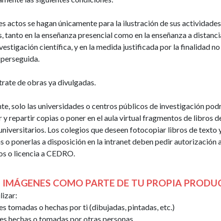
Instrucciones
Uso
de
de
es actos se hagan únicamente para la ilustración de sus actividade
uso
partituras
, tanto en la enseñanza presencial como en la enseñanza a distanci
del
y
nvestigación científica, y en la medida justificada por la finalidad no
sitio
música
 perseguida.
web
Uso
Enlaces
de
trate de obras ya divulgadas.
útiles
obras
de
e, solo las universidades o centros públicos de investigación pod
Concursos
teatro
 y repartir copias o poner en el aula virtual fragmentos de libros d
niversitarios. Los colegios que deseen fotocopiar libros de texto y
Licencias
s o ponerlas a disposición en la intranet deben pedir autorización al
para
os o licencia a CEDRO.
centros
educativos
 IMÁGENES COMO PARTE DE TU PROPIA PRODU
Licencia
lizar:
de
s tomadas o hechas por ti (dibujadas, pintadas, etc.)
CEDRO
s hechas o tomadas por otras personas
para