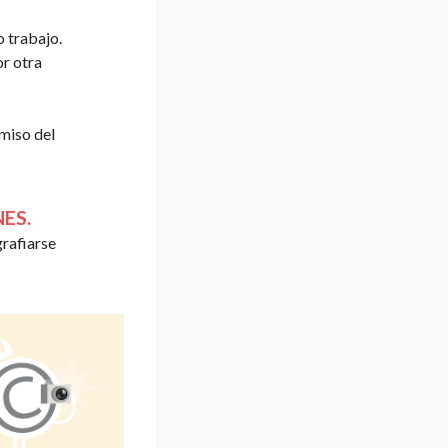
o trabajo.
or otra
rmiso del
ES.
grafiarse