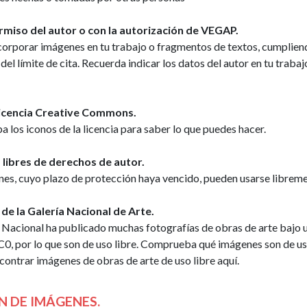
centros
rmiso del autor o con la autorización de VEGAP.
de
corporar imágenes en tu trabajo o fragmentos de textos, cumplien
enseñanza
 del límite de cita. Recuerda indicar los datos del autor en tu trabajo
Licencia
Creative
Commons
licencia Creative Commons.
los iconos de la licencia para saber lo que puedes hacer.
Citas
Uso
libres de derechos de autor.
privado
nes, cuyo plazo de protección haya vencido, pueden usarse libreme
 de la Galería Nacional de Arte.
a Nacional ha publicado muchas fotografías de obras de arte bajo 
C0, por lo que son de uso libre. Comprueba qué imágenes son de uso
ontrar imágenes de obras de arte de uso libre aquí.
N DE IMÁGENES.