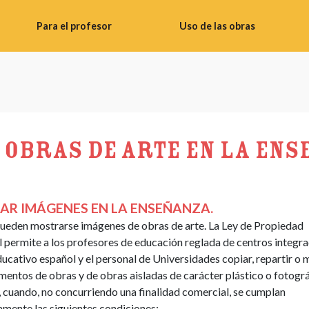
Para el profesor
Uso de las obras
Consejos
Uso
didácticos
de
imágenes
Banco
de
Realizar
materiales
fotos
 obras de arte en la en
del
Uso
profesor
de
Instrucciones
obras
R IMÁGENES EN LA ENSEÑANZA.
para
literarias
 pueden mostrarse imágenes de obras de arte. La Ley de Propiedad
talleres
Uso
l permite a los profesores de educación reglada de centros integra
Materiales
de
ucativo español y el personal de Universidades copiar, repartir o 
de
obras
mentos de obras y de obras aisladas de carácter plástico o fotogr
vídeo
audiovisuales
, cuando, no concurriendo una finalidad comercial, se cumplan
amente las siguientes condiciones: