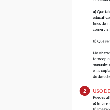
de
vídeo
a)
Que tal
educativas
Itinerario
fines de i
para
comercial
la
producción
b)
Que se 
personal
Vocabulario
No obstant
de
fotocopiar
derechos
manuales u
de
esas copia
autor
de derech
USO DE
Puedes uti
a)
Imágene
b)
Imágene