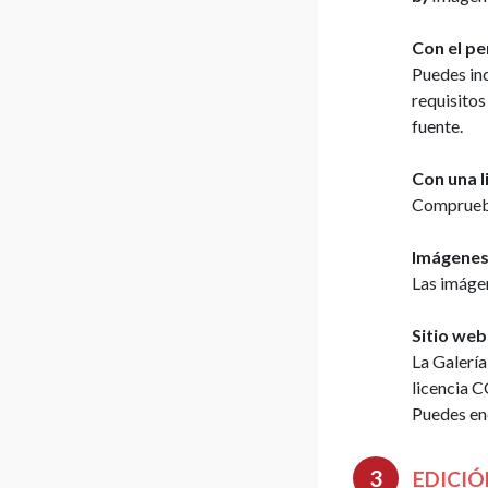
Con el pe
Puedes in
requisitos
fuente.
Con una 
Comprueba 
Imágenes 
Las imáge
Sitio web
La Galerí
licencia C
Puedes enc
EDICIÓ