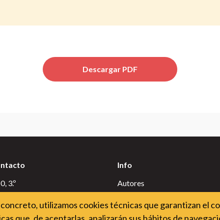
Descargar PDF
ontacto
Info
, 3.º
Autores
id
Condiciones de uso
concreto, utilizamos cookies técnicas que garantizan el c
Uso de cookies
cas que, de aceptarlas, analizarán sus hábitos de navegació
Accesibilidad