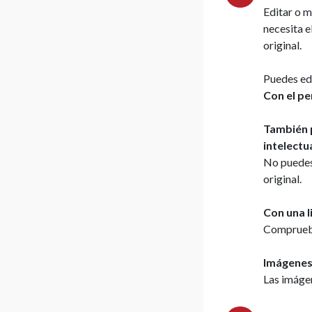
Editar o 
necesita e
original.
Puedes ed
Con el pe
También p
intelectu
No puedes
original.
Con una 
Comprueba 
Imágenes 
Las imáge