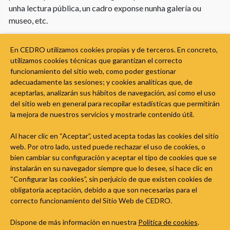
unha lectura pública, un cadro exponse nunha galería ou
museo, etc.
O autor ten o dereito moral a decidir sobre a forma de
En CEDRO utilizamos cookies propias y de terceros. En concreto,
divulgación da súa obra. Unha obra publícase cando se pon a
utilizamos cookies técnicas que garantizan el correcto
disposición do público un número de exemplares da obra que
funcionamiento del sitio web, como poder gestionar
satisfaga razoablemente as súas necesidades, estimadas de
adecuadamente las sesiones; y cookies analíticas que, de
acordo coa natureza e finalidade da mesma. Por exemplo, un
aceptarlas, analizarán sus hábitos de navegación, así como el uso
libro publicouse cando sae á venda nunha libraría. Se unha
del sitio web en general para recopilar estadísticas que permitirán
la mejora de nuestros servicios y mostrarle contenido útil.
persoa quere publicar unha obra dun autor, precisa o seu
consentimento.
Al hacer clic en “Aceptar”, usted acepta todas las cookies del sitio
web. Por otro lado, usted puede rechazar el uso de cookies, o
More
bien cambiar su configuración y aceptar el tipo de cookies que se
instalarán en su navegador siempre que lo desee, si hace clic en
“Configurar las cookies”, sin perjuicio de que existen cookies de
obligatoria aceptación, debido a que son necesarias para el
correcto funcionamiento del Sitio Web de CEDRO.
Dispone de más información en nuestra
Política de cookies
.