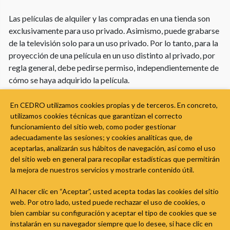
Las películas de alquiler y las compradas en una tienda son
exclusivamente para uso privado. Asimismo, puede grabarse
de la televisión solo para un uso privado. Por lo tanto, para la
proyección de una película en un uso distinto al privado, por
regla general, debe pedirse permiso, independientemente de
cómo se haya adquirido la película.
Las actividades de un cineclub no son un uso privado, sino
En CEDRO utilizamos cookies propias y de terceros. En concreto,
una proyección pública, por lo que, para la proyección de
utilizamos cookies técnicas que garantizan el correcto
películas, se necesita el permiso de los titulares de los
funcionamiento del sitio web, como poder gestionar
derechos.
adecuadamente las sesiones; y cookies analíticas que, de
aceptarlas, analizarán sus hábitos de navegación, así como el uso
Los permisos para proyectar películas pueden solicitarse a
del sitio web en general para recopilar estadísticas que permitirán
la mejora de nuestros servicios y mostrarle contenido útil.
EGEDA, sin perjuicio de los derechos de otros titulares como
SGAE o DAMA, que tendrán derecho a ser remunerados.
Al hacer clic en “Aceptar”, usted acepta todas las cookies del sitio
web. Por otro lado, usted puede rechazar el uso de cookies, o
More
bien cambiar su configuración y aceptar el tipo de cookies que se
instalarán en su navegador siempre que lo desee, si hace clic en