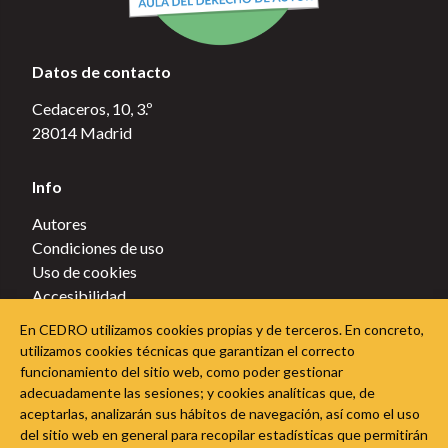
Datos de contacto
Cedaceros, 10, 3.º
28014 Madrid
Info
Autores
Condiciones de uso
Uso de cookies
Accesibilidad
Política de privacidad
En CEDRO utilizamos cookies propias y de terceros. En concreto,
Política de cookies
utilizamos cookies técnicas que garantizan el correcto
funcionamiento del sitio web, como poder gestionar
Sigue a CEDRO en las redes sociales
adecuadamente las sesiones; y cookies analíticas que, de
aceptarlas, analizarán sus hábitos de navegación, así como el uso
del sitio web en general para recopilar estadísticas que permitirán