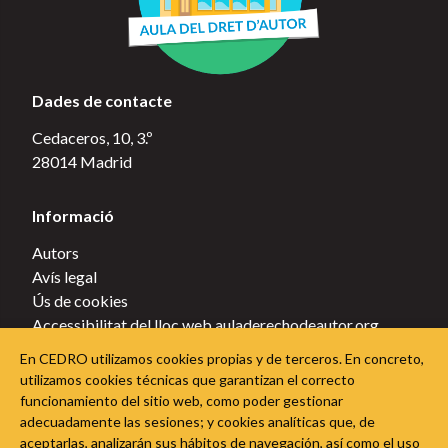
Dades de contacte
Cedaceros, 10, 3.º
28014 Madrid
Informació
Autors
Avís legal
Ús de cookies
Accessibilitat del lloc web auladerechodeautor.org
Política de privacitat
En CEDRO utilizamos cookies propias y de terceros. En concreto,
Política de cookies
utilizamos cookies técnicas que garantizan el correcto
funcionamiento del sitio web, como poder gestionar
Segueix l'Aula del Dret d'Autor a les xarxes socials
adecuadamente las sesiones; y cookies analíticas que, de
aceptarlas, analizarán sus hábitos de navegación, así como el uso