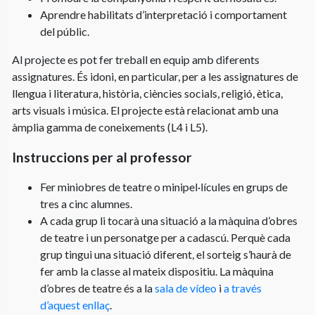
Aprendre habilitats d’interpretació i comportament
del públic.
Al projecte es pot fer treball en equip amb diferents
assignatures. És idoni, en particular, per a les assignatures de
llengua i literatura, història, ciències socials, religió, ètica,
arts visuals i música. El projecte està relacionat amb una
àmplia gamma de coneixements (L4 i L5).
Instruccions per al professor
Fer miniobres de teatre o minipel·lícules en grups de
tres a cinc alumnes.
A cada grup li tocarà una situació a la màquina d’obres
de teatre i un personatge per a cadascú. Perquè cada
grup tingui una situació diferent, el sorteig s’haurà de
fer amb la classe al mateix dispositiu. La màquina
d’obres de teatre és a la
sala de vídeo
i
a través
d’aquest enllaç
.