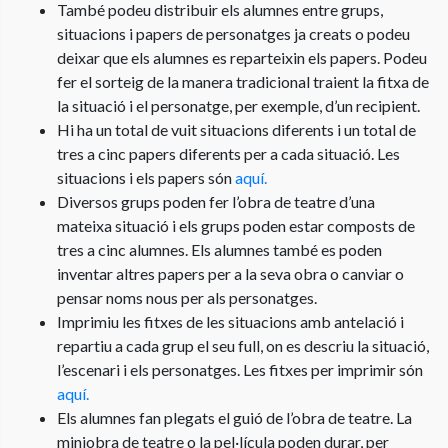
També podeu distribuir els alumnes entre grups,
situacions i papers de personatges ja creats o podeu
deixar que els alumnes es reparteixin els papers. Podeu
fer el sorteig de la manera tradicional traient la fitxa de
la situació i el personatge, per exemple, d’un recipient.
Hi ha un total de vuit situacions diferents i un total de
tres a cinc papers diferents per a cada situació. Les
situacions i els papers són
aquí.
Diversos grups poden fer l’obra de teatre d’una
mateixa situació i els grups poden estar composts de
tres a cinc alumnes. Els alumnes també es poden
inventar altres papers per a la seva obra o canviar o
pensar noms nous per als personatges.
Imprimiu les fitxes de les situacions amb antelació i
repartiu a cada grup el seu full, on es descriu la situació,
l’escenari i els personatges. Les fitxes per imprimir són
aquí.
Els alumnes fan plegats el guió de l’obra de teatre. La
miniobra de teatre o la pel·lícula poden durar, per