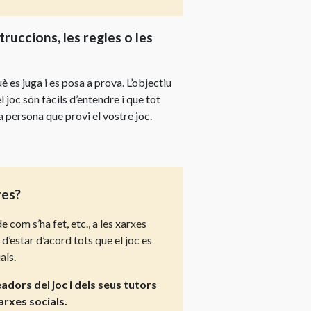
truccions, les regles o les
 es juga i es posa a prova. L’objectiu
 joc són fàcils d’entendre i que tot
persona que provi el vostre joc.
res?
e com s’ha fet, etc., a les xarxes
 d’estar d’acord tots que el joc es
als.
adors del joc i dels seus tutors
xarxes socials.