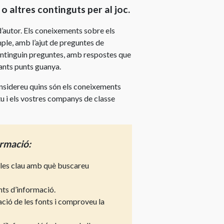
 altres continguts per al joc.
d’autor. Els coneixements sobre els
mple, amb l’ajut de preguntes de
continguin preguntes, amb respostes que
ants punts guanya.
onsidereu quins són els coneixements
tu i els vostres companys de classe
ormació:
les clau amb què buscareu
nts d’informació.
ció de les fonts i comproveu la