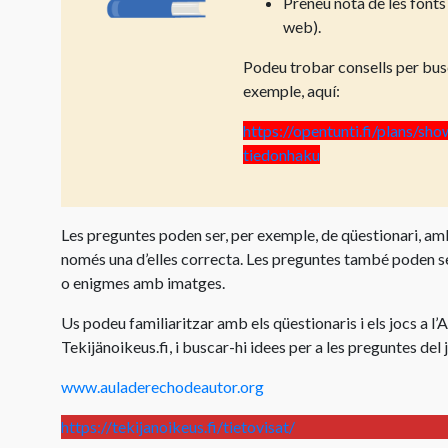
Preneu nota de les fonts
web).
Podeu trobar consells per bus
exemple, aquí:
https://opentunti.fi/plans/s
tiedonhaku
Les preguntes poden ser, per exemple, de qüestionari, amb
només una d’elles correcta. Les preguntes també poden s
o enigmes amb imatges.
Us podeu familiaritzar amb els qüestionaris i els jocs a l’A
Tekijänoikeus.fi, i buscar-hi idees per a les preguntes del 
www.auladerechodeautor.org
https://tekijanoikeus.fi/tietovisat/