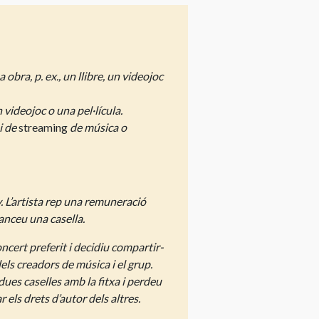
bra, p. ex., un llibre, un videojoc
 videojoc o una pel·lícula.
i de
streaming
de música o
y. L’artista rep una remuneració
anceu una casella.
ncert preferit i decidiu compartir-
els creadors de música i el grup.
ues caselles amb la fitxa i perdeu
els drets d’autor dels altres.