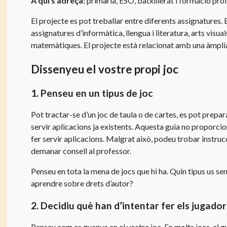
A qui s’adreça:
primària, ESO, batxillerat i formació pro
i
Instruccions
música
El projecte es pot treballar entre diferents assignatures. E
d’ús
assignatures d’informàtica, llengua i literatura, arts visuals
Ús
del
matemàtiques. El projecte està relacionat amb una àmpli
d’obres
lloc
de
web
Dissenyeu el vostre propi joc
teatre
Enllaços
Llicències
1.
Penseu en un tipus de joc
útils
per
Concursos
a
Pot tractar-se d’un joc de taula o de cartes, es pot prepara
centres
servir aplicacions ja existents. Aquesta guia no proporcio
educatius
fer servir aplicacions. Malgrat això, podeu trobar instru
demanar consell al professor.
Llicència
de
Penseu en tota la mena de jocs que hi ha. Quin tipus us se
CEDRO
aprendre sobre drets d’autor?
per
a
2.
Decidiu què han d’intentar fer els jugador
centres
Penseu com es guanya en el vostre joc. En molts jocs, el g
d’ensenyament