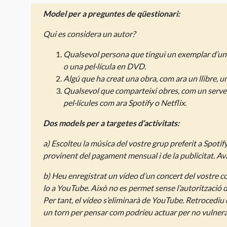
Model per a preguntes de qüestionari:
Qui es considera un autor?
Qualsevol persona que tingui un exemplar d’una o
o una pel·lícula en DVD.
Algú que ha creat una obra, com ara un llibre, un
Qualsevol que comparteixi obres, com un serve
pel·lícules com ara Spotify o Netflix.
Dos models per a targetes d’activitats:
a) Escolteu la música del vostre grup preferit a Spotif
provinent del pagament mensual i de la publicitat. Av
b) Heu enregistrat un vídeo d’un concert del vostre co
lo a YouTube.
Això no es permet sense l’autorització d
Per tant, el vídeo s’eliminarà de YouTube.
Retrocediu d
un torn per pensar com podríeu actuar per no vulnerar 