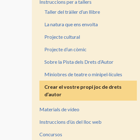
de
Instruccions per a tallers
vídeo
Taller del tràiler d’un llibre
La natura que ens envolta
Itinerari
per
Projecte cultural
a
la
Projecte d’un còmic
producció
personal
Sobre la Pista dels Drets d’Autor
Vocabulari
Miniobres de teatre o minipel·lícules
de
Crear el vostre propi joc de drets
drets
d’autor
d’autor
Materials de vídeo
Instruccions d’ús del lloc web
Concursos