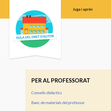
Juga i aprèn
Educació
primària
i
ESO
Batxillerat
Formació
de
professorat
PER AL PROFESSORAT
Formació
professional
Consells didàctics
Campus
Banc de materials del professor
Sala