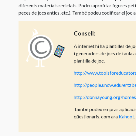
diferents materials reciclats. Podeu aprofitar figures peti
peces de jocs antics, etc.). També podeu codificar el joc a
Consell:
A internet hi ha plantilles de 
i generadors de jocs de taula 
plantilla de joc.
http://www.toolsforeducato
http://people.uncw.edu/ertz
http://donnayoung.org/home
També podeu emprar aplicacio
qüestionaris, com ara
Kahoot
,