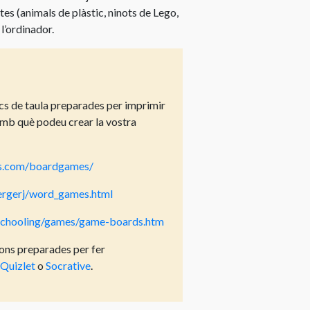
freqüents
tes (animals de plàstic, ninots de Lego,
sobre
 l’ordinador.
els
drets
d’autor
jocs de taula preparades per imprimir
amb què podeu crear la vostra
rs.com/boardgames/
bergerj/word_games.html
schooling/games/game-boards.htm
ns preparades per fer
Quizlet
o
Socrative
.