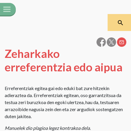
Zeharkako
erreferentzia edo aipua
Erreferentziak egitea gai edo eduki bat zure hitzekin
adieraztea da. Erreferentziak egitean, oso garrantzitsua da
testua zeri buruzkoa den egoki ulertzea, hau da, testuaren
arrazoibide nagusia zein den eta zer argudiok sostengatzen
duten jakitea.
Manuelek dio plagioa legez kontrakoa dela.