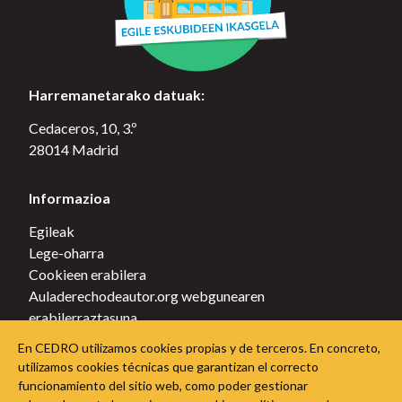
Harremanetarako datuak:
Cedaceros, 10, 3.º
28014 Madrid
Informazioa
Egileak
Lege-oharra
Cookieen erabilera
Auladerechodeautor.org webgunearen
erabilerraztasuna
Pribatutasun-politika
En CEDRO utilizamos cookies propias y de terceros. En concreto,
Política de cookies
utilizamos cookies técnicas que garantizan el correcto
funcionamiento del sitio web, como poder gestionar
Jarraitu Egile Eskubideen Ikasgelari sare sozialetan