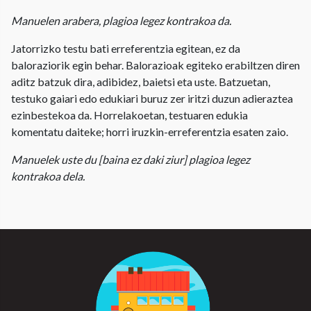
Manuelen arabera, plagioa legez kontrakoa da.
Jatorrizko testu bati erreferentzia egitean, ez da
baloraziorik egin behar. Balorazioak egiteko erabiltzen diren
aditz batzuk dira, adibidez, baietsi eta uste. Batzuetan,
testuko gaiari edo edukiari buruz zer iritzi duzun adieraztea
ezinbestekoa da. Horrelakoetan, testuaren edukia
komentatu daiteke; horri iruzkin-erreferentzia esaten zaio.
Manuelek uste du
[baina ez daki ziur]
plagioa legez
kontrakoa dela.