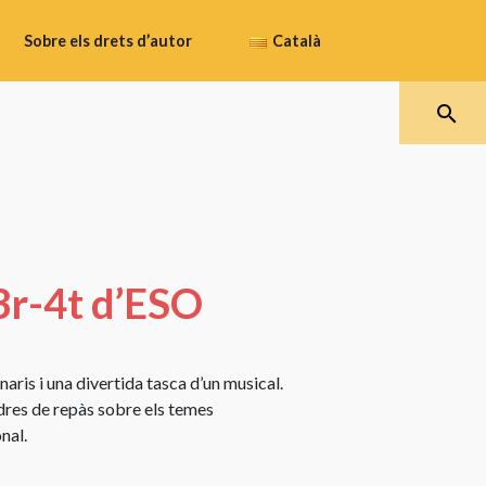
Sobre els drets d’autor
Català
Què
protegeixen
Español
els
drets
Galego
d’autor
Com
Català
obtenir
 3r-4t d’ESO
la
protecció
Euskara
dels
drets
aris i una divertida tasca d’un musical.
d’autor
res de repàs sobre els temes
nal.
Vigència
dels
drets