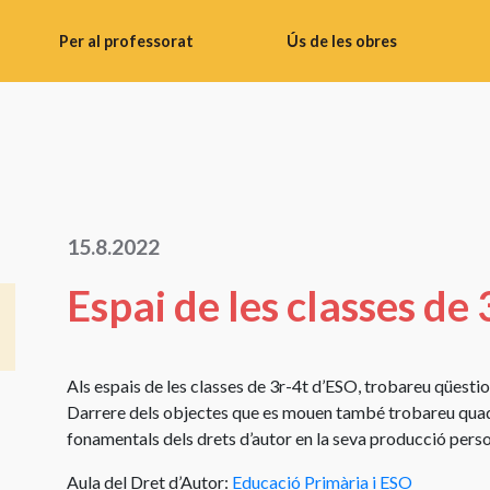
Per al professorat
Ús de les obres
Consells
Ús
didàctics
d’imatges
Banc
Fer
de
fotos
materials
Ús
15.8.2022
del
d’obres
professor
literàries
Espai de les classes de
Instruccions
Ús
per
d’obres
a
audiovisuals
Als espais de les classes de 3r-4t d’ESO, trobareu qüestion
tallers
Darrere dels objectes que es mouen també trobareu quad
Ús
Materials
fonamentals dels drets d’autor en la seva producció perso
de
de
partitures
Aula del Dret d’Autor:
Educació Primària i ESO
vídeo