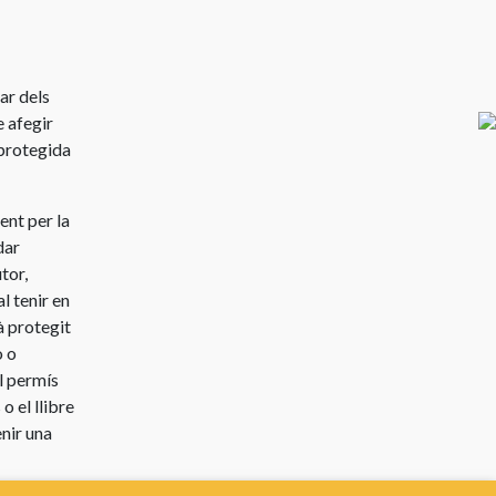
ar dels
e afegir
 protegida
ent per la
dar
tor,
l tenir en
à protegit
o o
el permís
o el llibre
enir una