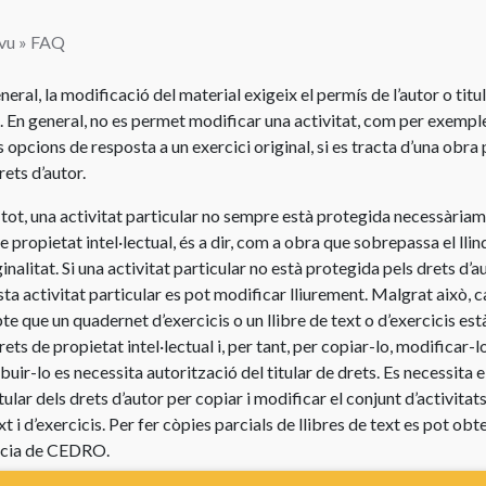
i
d’autor
Instruccions
música
vu
»
FAQ
d’ús
Quins
Ús
del
drets
neral, la modificació del material exigeix el permís de l’autor o titul
d’obres
lloc
té
. En general, no es permet modificar una activitat, com per exempl
de
web
l’autor
 opcions de resposta a un exercici original, si es tracta d’una obra
teatre
rets d’autor.
Enllaços
Modificació
Llicències
útils
d’una
i tot, una activitat particular no sempre està protegida necessàriam
per
obra
de propietat intel·lectual, és a dir, com a obra que sobrepassa el llin
Concursos
a
ginalitat. Si una activitat particular no està protegida pels drets d’au
centres
Vocabulari
ta activitat particular es pot modificar lliurement. Malgrat això, ca
educatius
de
e que un quadernet d’exercicis o un llibre de text o d’exercicis est
drets
Llicència
rets de propietat intel·lectual i, per tant, per copiar-lo, modificar-l
d’autor
de
ibuir-lo es necessita autorització del titular de drets. Es necessita 
CEDRO
Drets
itular dels drets d’autor per copiar i modificar el conjunt d’activitats 
per
d’autor
xt i d’exercicis. Per fer còpies parcials de llibres de text es pot obt
a
del
ncia de CEDRO.
centres
professor
d’ensenyament