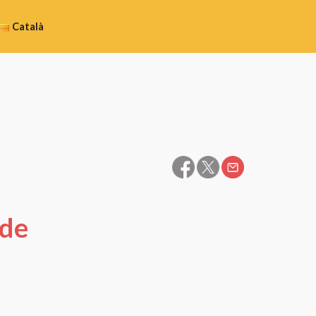
Català
Español
Galego
Català
Euskara
 de