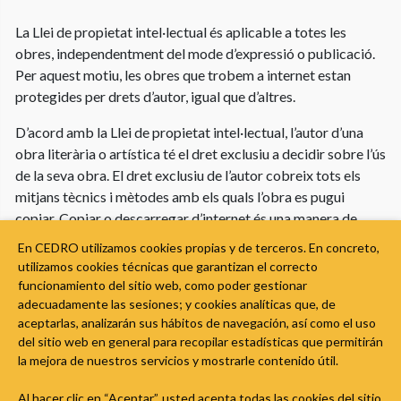
La Llei de propietat intel·lectual és aplicable a totes les
obres, independentment del mode d’expressió o publicació.
Per aquest motiu, les obres que trobem a internet estan
protegides per drets d’autor, igual que d’altres.
D’acord amb la Llei de propietat intel·lectual, l’autor d’una
obra literària o artística té el dret exclusiu a decidir sobre l’ús
de la seva obra. El dret exclusiu de l’autor cobreix tots els
mitjans tècnics i mètodes amb els quals l’obra es pugui
copiar. Copiar o descarregar d’internet és una manera de
crear còpies d’una obra.
En CEDRO utilizamos cookies propias y de terceros. En concreto,
utilizamos cookies técnicas que garantizan el correcto
Per aquest motiu, també es necessita permís per utilitzar
funcionamiento del sitio web, como poder gestionar
obres protegides per drets d’autor a internet. En alguns
adecuadamente las sesiones; y cookies analíticas que, de
casos, l’autor ha pogut concedir permís per fer servir
aceptarlas, analizarán sus hábitos de navegación, así como el uso
lliurement obres seves disponibles a internet, per exemple
del sitio web en general para recopilar estadísticas que permitirán
la mejora de nuestros servicios y mostrarle contenido útil.
amb una llicència Creative Commons. Aquestes obres es
poden fer servir d’acord amb les condicions de la llicència.
Al hacer clic en “Aceptar”, usted acepta todas las cookies del sitio