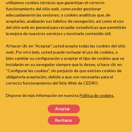
utilizamos cookies técnicas que garantizan el correcto
funcionamiento del sitio web, como poder gestionar
Etusivu
»
FAQ
adecuadamente las sesiones; y cookies analíticas que, de
aceptarlas, analizarán sus hábitos de navegación, así como el uso
El permís per interpretar música de tercers es pot obtenir de
del sitio web en general para recopilar estadísticas que permitirán
SGAE i SEDA. L’associació ha d’obtenir a SGAE i SEDA els
la mejora de nuestros servicios y mostrarle contenido útil.
permisos per interpretar música en aquest acte.
Al hacer clic en “Aceptar”, usted acepta todas las cookies del sitio
More
web. Por otro lado, usted puede rechazar el uso de cookies, o
bien cambiar su configuración y aceptar el tipo de cookies que se
instalarán en su navegador siempre que lo desee, si hace clic en
“Configurar las cookies”, sin perjuicio de que existen cookies de
obligatoria aceptación, debido a que son necesarias para el
correcto funcionamiento del Sitio Web de CEDRO.
Dispone de más información en nuestra
Política de cookies
.
Aceptar
Rechazar