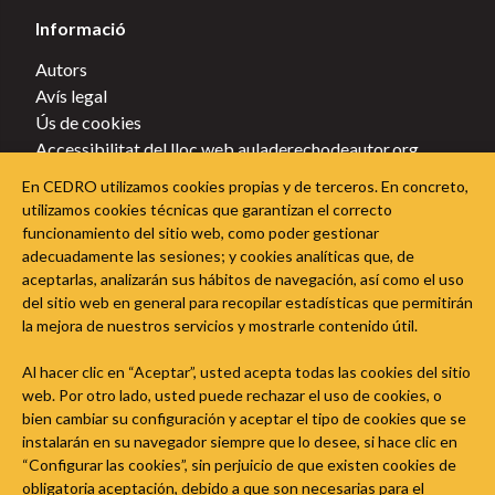
Informació
Autors
Avís legal
Ús de cookies
Accessibilitat del lloc web auladerechodeautor.org
Política de privacitat
En CEDRO utilizamos cookies propias y de terceros. En concreto,
Política de cookies
utilizamos cookies técnicas que garantizan el correcto
funcionamiento del sitio web, como poder gestionar
Segueix l'Aula del Dret d'Autor a les xarxes socials
adecuadamente las sesiones; y cookies analíticas que, de
aceptarlas, analizarán sus hábitos de navegación, así como el uso
del sitio web en general para recopilar estadísticas que permitirán
la mejora de nuestros servicios y mostrarle contenido útil.
Al hacer clic en “Aceptar”, usted acepta todas las cookies del sitio
web. Por otro lado, usted puede rechazar el uso de cookies, o
bien cambiar su configuración y aceptar el tipo de cookies que se
instalarán en su navegador siempre que lo desee, si hace clic en
“Configurar las cookies”, sin perjuicio de que existen cookies de
obligatoria aceptación, debido a que son necesarias para el