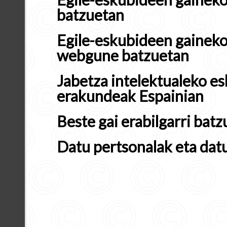
batzuetan
Egile-eskubideen gaineko
webgune batzuetan
Jabetza intelektualeko e
erakundeak Espainian
Beste gai erabilgarri batz
Datu pertsonalak eta dat