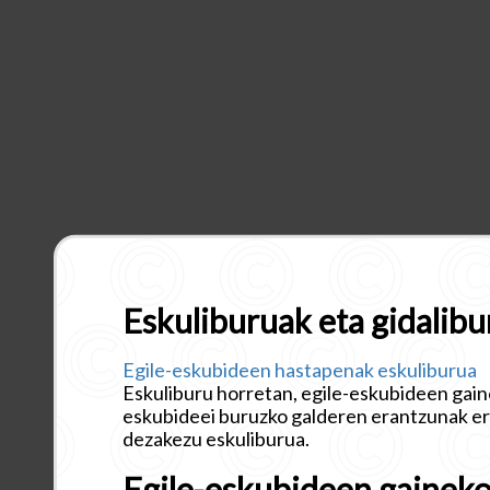
Eskuliburuak eta gidalib
Egile-eskubideen hastapenak eskuliburua
Eskuliburu horretan, egile-eskubideen gaine
eskubideei buruzko galderen erantzunak er
dezakezu eskuliburua.
Egile-eskubideen gainek